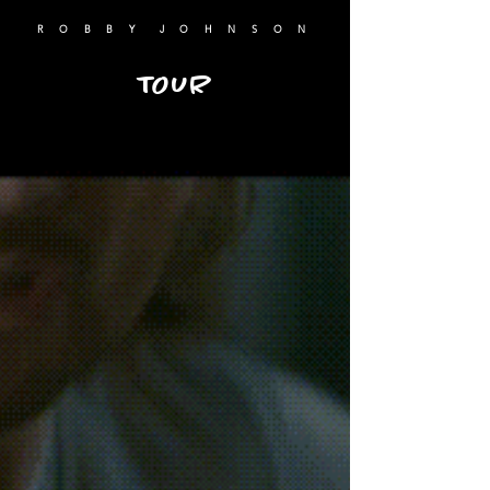
R O B B Y J O H N S O N
TOUR