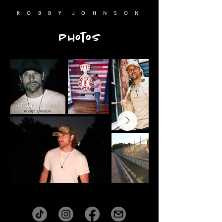
R O B B Y J O H N S O N
Photos